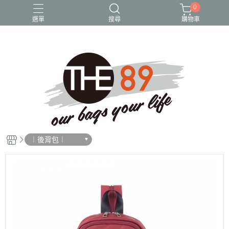
0
選單
搜尋
購物車
尼龍包
後背包
斜背包
水桶包
貓頭鷹
︱後背包︱