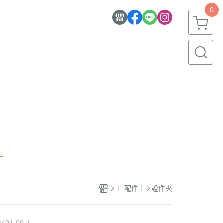
0
︱
︱ 配件︱
證件夾
8401-09-1