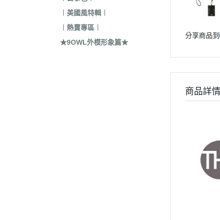
︱美國風特輯︱
︱熱賣專區︱
分享商品到
★9OWL外模形象篇★
商品詳