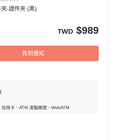
-證件夾 (黑)
$
989
TWD
貨到通知
運
信用卡
ATM 虛擬帳號
WebATM