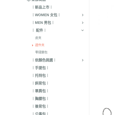
︱新品上市︱
︱WOMEN 女包︱
︱MEN 男包︱
︱ 配件︱
皮夾
證件夾
零錢鎖包
︱依顏色挑選︱
︱手提包︱
︱托特包︱
︱斜背包︱
︱單肩包︱
︱胸腰包︱
︱後背包︱
︱公事包︱