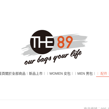
首頁
關於
全部商品
︱新品上市︱
︱WOMEN 女包︱
︱MEN 男包︱
︱ 配件
商品編號：
995-