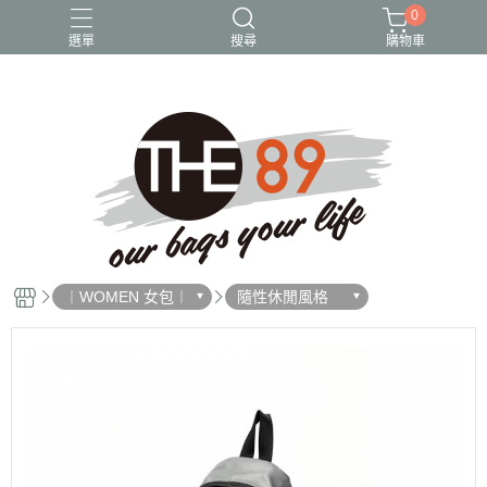
0
選單
搜尋
購物車
尼龍包
後背包
斜背包
水桶包
貓頭鷹
︱WOMEN 女包︱
隨性休閒風格