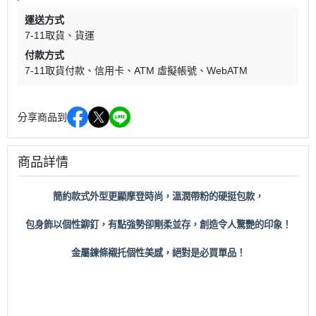
運送方式
7-11取貨
貨運
付款方式
7-11取貨付款
信用卡
ATM 虛擬帳號
WebATM
分享商品到
商品詳情
簡約款式外型更顯摩登時尚，溫潤帶粉的硬挺包款，
包身飾以個性鉚釘，有點強勢卻剛柔並存，創造令人驚艷的印象！
金屬鍊條襯托個性美感，絕對是必買單品！