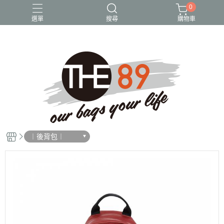
0
選單
搜尋
購物車
尼龍包
後背包
斜背包
水桶包
貓頭鷹
︱後背包︱