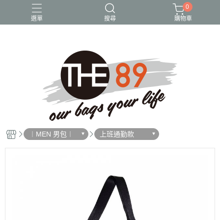
0
選單
搜尋
購物車
尼龍包
後背包
斜背包
水桶包
貓頭鷹
︱MEN 男包︱
上班通勤款