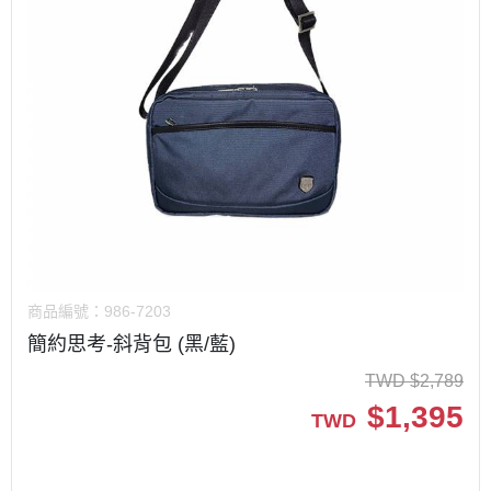
商品編號：
986-7203
簡約思考-斜背包 (黑/藍)
TWD
$
2,789
$
1,395
TWD