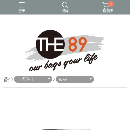
0
選單
搜尋
購物車
尼龍包
後背包
斜背包
水桶包
貓頭鷹
︱ 配件︱
皮夾